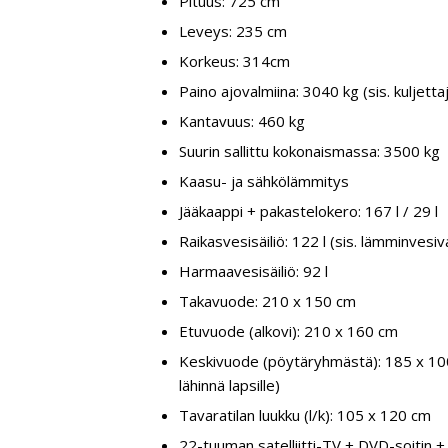
Pituus: 725 cm
Leveys: 235 cm
Korkeus: 314cm
Paino ajovalmiina: 3040 kg (sis. kuljetta
Kantavuus: 460 kg
Suurin sallittu kokonaismassa: 3500 kg
Kaasu- ja sähkölämmitys
Jääkaappi + pakastelokero: 167 l / 29 l
Raikasvesisäiliö: 122 l (sis. lämminvesiv
Harmaavesisäiliö: 92 l
Takavuode: 210 x 150 cm
Etuvuode (alkovi): 210 x 160 cm
Keskivuode (pöytäryhmästä): 185 x 10
lähinnä lapsille)
Tavaratilan luukku (l/k): 105 x 120 cm
22-tuuman satelliitti-TV + DVD-soitin 