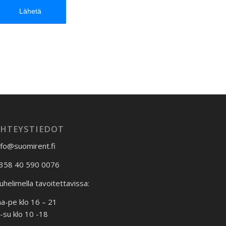
YHTEYSTIEDOT
nfo@suomirent.fi
358 40 590 0076
uhelimella tavoitettavissa:
a-pe klo 16 – 21
a-su klo 10 -18