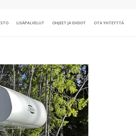
ISTO
LISÄPALVELUT
OHJEET JA EHDOT
OTA YHTEYTTÄ