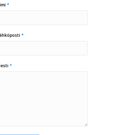
imi
*
ähköposti
*
iesti
*