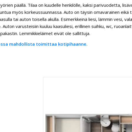
örien päällä. Tilaa on kuudelle henkilölle, kaksi parivuodetta, lis
an tuntua myös korkeussuunnassa. Auto on täysin omavarainen eikä
sulla tai auton toisella akulla. Esimerkkeinä liesi, lämmin vesi, valai
. Auton varusteisiin kuuluu kaasuliesi, erillinen suihku, wc, ruoanlai
ipakastin. Lemmikkieläimet eivät ole sallittuja.
aessa mahdollista toimittaa kotipihaanne.