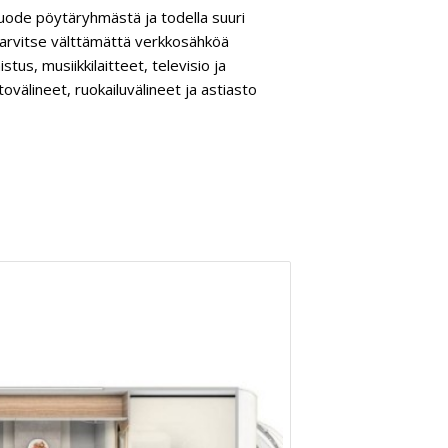
ävuode pöytäryhmästä ja todella suuri
 tarvitse välttämättä verkkosähköä
stus, musiikkilaitteet, televisio ja
ttovälineet, ruokailuvälineet ja astiasto