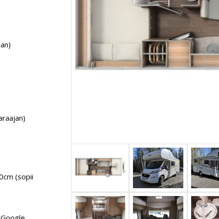
jan)
araajan)
0cm (sopii
+ Google