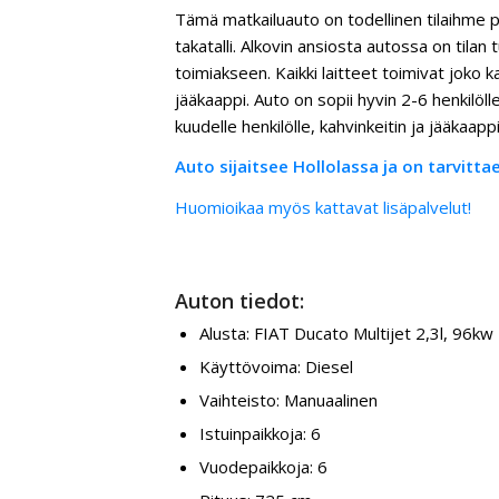
Tämä matkailuauto on todellinen tilaihme py
takatalli. Alkovin ansiosta autossa on til
toimiakseen. Kaikki laitteet toimivat joko kaa
jääkaappi. Auto on sopii hyvin 2-6 henkilölle
kuudelle henkilölle, kahvinkeitin ja jääkaapp
Auto sijaitsee Hollolassa ja on tarvitt
Huomioikaa myös kattavat lisäpalvelut!
Auton tiedot:
Alusta: FIAT Ducato Multijet 2,3l, 96kw
Käyttövoima: Diesel
Vaihteisto: Manuaalinen
Istuinpaikkoja: 6
Vuodepaikkoja: 6