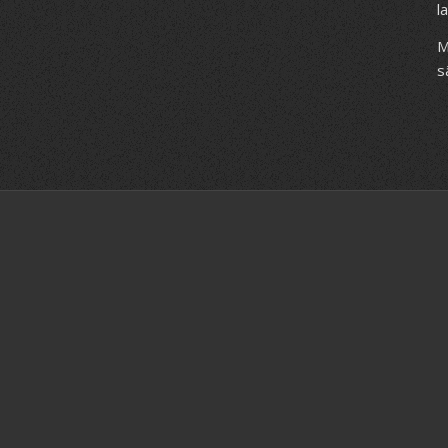
l
M
s