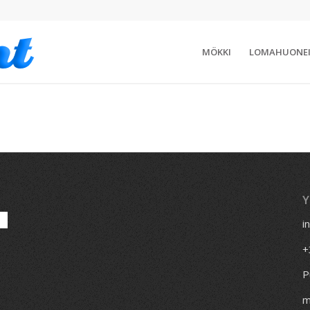
MÖKKI
LOMAHUONE
i
+
P
m