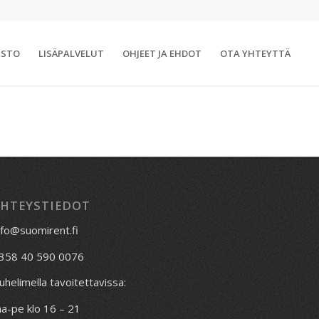
ISTO
LISÄPALVELUT
OHJEET JA EHDOT
OTA YHTEYTTÄ
YHTEYSTIEDOT
nfo@suomirent.fi
358 40 590 0076
uhelimella tavoitettavissa:
a-pe klo 16 – 21